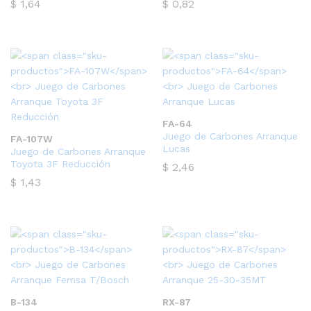
$
1,64
$
0,82
cio
FA-64
Juego de Carbones Arranque
ximo
FA-107W
Lucas
Juego de Carbones Arranque
Toyota 3F Reducción
$
2,46
$
1,43
B-134
RX-87