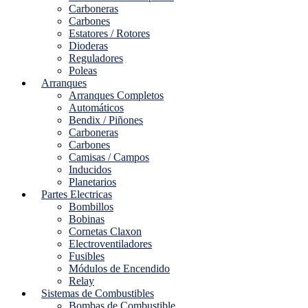
Carboneras
Carbones
Estatores / Rotores
Dioderas
Reguladores
Poleas
Arranques
Arranques Completos
Automáticos
Bendix / Piñones
Carboneras
Carbones
Camisas / Campos
Inducidos
Planetarios
Partes Electricas
Bombillos
Bobinas
Cornetas Claxon
Electroventiladores
Fusibles
Módulos de Encendido
Relay
Sistemas de Combustibles
Bombas de Combustible