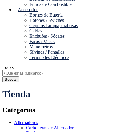
Filtros de Combustible
Accesorios
Bornes de Batería
Botones / Swiches
Cepillos Limpiaparabrisas
Cables
Enchufes / Sócates
Faros / Micas
Manómetros
Silvines / Pantallas
Terminales Eléctricos
Todas
Buscar
Tienda
Categorías
Alternadores
Carboneras de Alternador