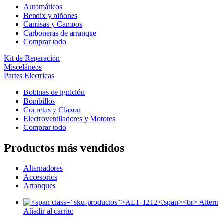
Automáticos
Bendix y piñones
Camisas y Campos
Carboneras de arranque
Comprar todo
Kit de Reparación
Misceláneos
Partes Electricas
Bobinas de ignición
Bombillos
Cornetas y Claxon
Electroventiladores y Motores
Comprar todo
Productos más vendidos
Alternadores
Accesorios
Arranques
Añadir al carrito