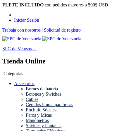
FLETE INCLUIDO
con pedidos mayores a 500$ USD
Iniciar Sesión
Trabaja con nosotros
|
Solicitud de registro
SPC de Venezuela
Tienda Online
Categorías
Accesorios
Bornes de batería
Botones y Swiches
Cables
Cepillos limpia parabrisas
Enchufe Sócates
Faros y Micas
Manómetros
Silvines y Pantallas
Terminales Eléctricos