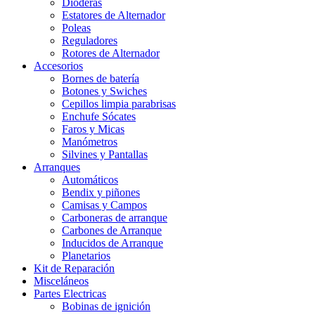
Dioderas
Estatores de Alternador
Poleas
Reguladores
Rotores de Alternador
Accesorios
Bornes de batería
Botones y Swiches
Cepillos limpia parabrisas
Enchufe Sócates
Faros y Micas
Manómetros
Silvines y Pantallas
Arranques
Automáticos
Bendix y piñones
Camisas y Campos
Carboneras de arranque
Carbones de Arranque
Inducidos de Arranque
Planetarios
Kit de Reparación
Misceláneos
Partes Electricas
Bobinas de ignición