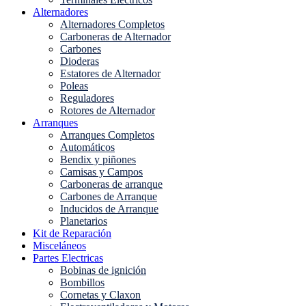
Alternadores
Alternadores Completos
Carboneras de Alternador
Carbones
Dioderas
Estatores de Alternador
Poleas
Reguladores
Rotores de Alternador
Arranques
Arranques Completos
Automáticos
Bendix y piñones
Camisas y Campos
Carboneras de arranque
Carbones de Arranque
Inducidos de Arranque
Planetarios
Kit de Reparación
Misceláneos
Partes Electricas
Bobinas de ignición
Bombillos
Cornetas y Claxon