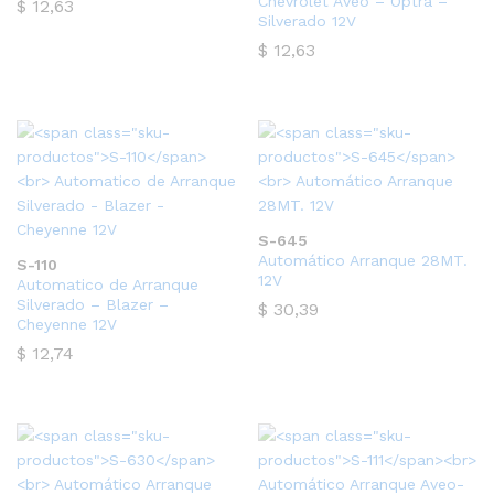
Chevrolet Aveo – Optra –
$
12,63
Silverado 12V
$
12,63
S-645
cio
Automático Arranque 28MT.
S-110
12V
ximo
Automatico de Arranque
Silverado – Blazer –
$
30,39
Cheyenne 12V
$
12,74