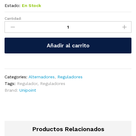
Estado:
En Stock
Cantidad:
YR-
714
Regulador
Alternador
Añadir al carrito
Hitachi
12V
quantity
Categories:
Alternadores
,
Reguladores
Tags:
Regulador
,
Reguladores
Brand:
Unipoint
Productos Relacionados