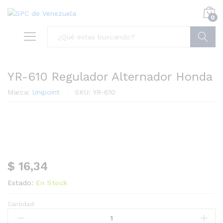
0
Buscar
YR-610 Regulador Alternador Honda
Marca:
Unipoint
SKU:
YR-610
$
16,34
Estado:
En Stock
Cantidad:
YR-
610