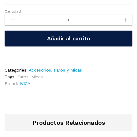
Cantidad:
F-
129-
SET-
CL
Añadir al carrito
Faro
Rectangular
Halógeno
LI-
LD
Categories:
Accesorios
,
Faros y Micas
Clear
Tags:
Faros
,
Micas
(PAR)
Brand:
IVICA
quantity
Productos Relacionados