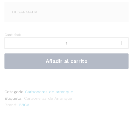
DESARMADA.
Cantidad:
C-
1116
Carbonera
de
Añadir al carrito
Arranque
Bronco
quantity
Categoría
Carboneras de arranque
Etiqueta:
Carboneras de Arranque
Brand:
IVICA